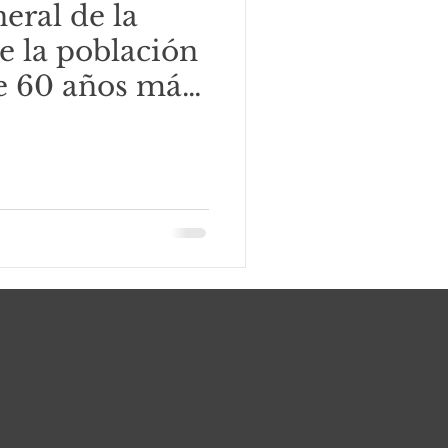
eral de la
e la población
e 60 años más
.