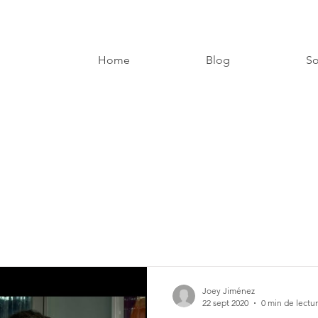
Home
Blog
So
Joey Jiménez
22 sept 2020
0 min de lectu