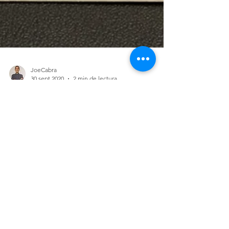
JoeCabra
30 sept 2020
2 min de lectura
Votar SI o NO. ¿Por qué?
En las próximas elecciones generales del 3 de
noviembre de 2020, se llevará a cabo un
“Plebiscito para la Definición Final del estatus...